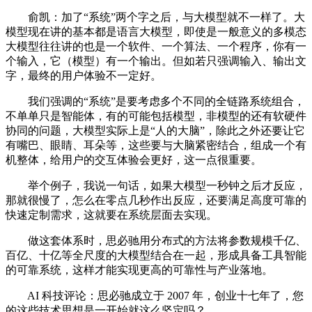
俞凯：加了“系统”两个字之后，与大模型就不一样了。大
模型现在讲的基本都是语言大模型，即使是一般意义的多模态
大模型往往讲的也是一个软件、一个算法、一个程序，你有一
个输入，它（模型）有一个输出。但如若只强调输入、输出文
字，最终的用户体验不一定好。
我们强调的“系统”是要考虑多个不同的全链路系统组合，
不单单只是智能体，有的可能包括模型，非模型的还有软硬件
协同的问题，大模型实际上是“人的大脑”，除此之外还要让它
有嘴巴、眼睛、耳朵等，这些要与大脑紧密结合，组成一个有
机整体，给用户的交互体验会更好，这一点很重要。
举个例子，我说一句话，如果大模型一秒钟之后才反应，
那就很慢了，怎么在零点几秒作出反应，还要满足高度可靠的
快速定制需求，这就要在系统层面去实现。
做这套体系时，思必驰用分布式的方法将参数规模千亿、
百亿、十亿等全尺度的大模型结合在一起，形成具备工具智能
的可靠系统，这样才能实现更高的可靠性与产业落地。
AI 科技评论：思必驰成立于 2007 年，创业十七年了，您
的这些技术思想是一开始就这么坚定吗？