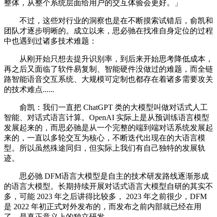
整体，从整个系统层面给用户的交互体验会更好。」
不过，这些对行业的洞察也是在不断摸索试错后，俞凯和
团队才逐步明晰的。成立以来，思必驰在找准自身定位的过程
中也遇到过诸多技术难题：
从刚开始只想去提升识别率，到后来开始思考降低成本，
再之后又面临了软件易复制、智能硬件没做过的难题，而全链
路智能语音交互系统、大规模可定制也都存在着诸多需要攻关
的技术难点......
俞凯：我们一直把 ChatGPT 类的大模型叫做对话式人工
智能、对话式语言计算。OpenAI 实际上是从预训练语言模型
发展起来的，而思必驰是从一个完整的端到端对话系统发展起
来的，一直以多轮交互为核心，不断迭代出现在的大语言模
型。所以虽然殊途同归，但实际上我们有自己独特的发展轨
迹。
思必驰 DFM语言大模型是自主的技术研发路线逐渐形成
的语言大模型。长期持续开展对话式语言大模型自研的其实不
多，可能 2023 年之后讲得比较多， 2023 年之前很少，DFM
是 2022 年初正式对外发布的，而发布之前内部就已经在用
了，是真正意义上的独立研发。