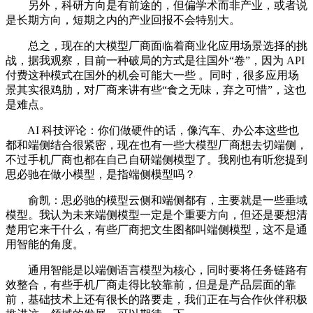
另外，科研方向是有前途的，但偏学术而非产业，或者说
是长期方向，短期之内的产业回报不会特别大。
总之，现在的大模型厂商面临着商业化应用场景选择的挑
战，据我观察，目前一种破局的方式是往国外“卷”，因为 API
付费这种模式在国外的机会可能大一些 。同时，很多应用场
景其实很鸡肋，对厂商来讲有些“食之无味，弃之可惜”，这也
是难点。
AI 科技评论：你们做硬件的话，像汽车、办公本这些也
都和端侧结合很紧密，现在也有一些大模型厂商想去切端侧，
不过手机厂商也都在自己自研端侧模型了。我刚也有听您提到
思必驰在做小模型，是指端侧模型吗？
俞凯：思必驰的模型云侧和端侧都有，主要就是一些垂域
模型。我认为未来端侧模型一定是个重要方向，但还是要想清
楚用它来干什么，有些厂商把文生图都叫端侧模型，这不是通
用智能的角度。
通用智能是以端侧语言模型为核心，同时要将任务链路有
效整合，有些手机厂商走得比较靠前，但是是产品层面的靠
前，基础技术上还有很长的路要走，我们正在与合作伙伴积极