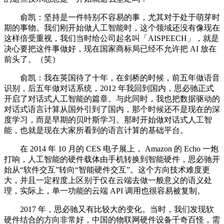
俞凯：坚持是一件特别不容易的事，尤其对于处于萌芽时
期的事物。我们刚开始做人工智能时，这个领域还没有像现在
这样倍受重视，我们当时给公司起名叫「AISPEECH」，就是
决心要把这件事做好，现在国家商标局已经不允许把 AI 放在
前头了。（笑）
俞凯：我在英国待了十年，在剑桥的时候，前五年做语音
识别，后五年做对话系统，2012 年我回到国内，思必驰正式
开启了对话式人工智能的篇章。与此同时，我也把数据驱动的
对话式语言计算从国外引到了国内，那个时候还不是现在的深
度学习，而是早期的贝叶斯学习。那时开始做对话式人工智
能，也就是现在大家所看到的语言计算的基础平台。
在 2014 年 10 月的 CES 电子展上， Amazon 的 Echo 一炮
打响，人工智能的硬件载体由手机转换到智能硬件，思必驰开
始从“软件交互”转向“智能硬件交互”。这个方向技术难度更
大，并且一定程度上区别于仅在云端去做一般意义的语义处
理，实际上，单一功能的云端 API 调用也很容易被复制。
2017 年，思必驰又有比较大的变化。当时，我们发现软
硬件结合的方向非常好，中国的物联网硬件设备千奇百怪，需