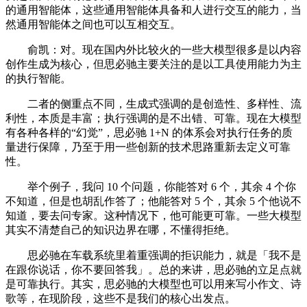
的通用智能体，这些通用智能体具备和人进行交互的能力，当
然通用智能体之间也可以互相交互。
俞凯：对。现在国内外比较火的一些大模型很多是以内容
创作生成为核心，但思必驰主要关注的是以工具使用能力为主
的执行智能。
二者的侧重点不同，生成式强调的是创造性、多样性、流
利性，本质是丰富；执行强调的是不出错、可靠。现在大模型
有各种各样的“幻觉”，思必驰 1+N 的体系会对执行任务的质
量进行保障，乃至于用一些创新的技术思路重新去定义可靠
性。
举个例子，我问 10 个问题，你能答对 6 个，其余 4 个你
不知道，但是也胡乱作答了；他能答对 5 个，其余 5 个他说不
知道，要去问专家。这种情况下，他可能更可靠。一些大模型
其实不清楚自己的知识边界在哪，不懂得拒绝。
思必驰在车载系统里着重强调的拒识能力，就是「我不是
在跟你说话，你不要回答我」。总的来讲，思必驰的立足点就
是可靠执行。其实，思必驰的大模型也可以用来写小作文、诗
歌等，在现阶段，这些不是我们的核心出发点。