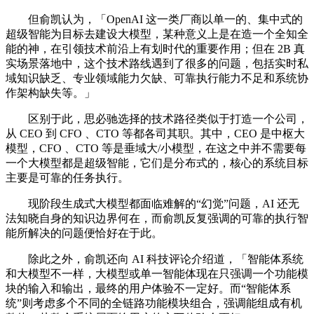
但俞凯认为，「OpenAI 这一类厂商以单一的、集中式的
超级智能为目标去建设大模型，某种意义上是在造一个全知全
能的神，在引领技术前沿上有划时代的重要作用；但在 2B 真
实场景落地中，这个技术路线遇到了很多的问题，包括实时私
域知识缺乏、专业领域能力欠缺、可靠执行能力不足和系统协
作架构缺失等。」
区别于此，思必驰选择的技术路径类似于打造一个公司，
从 CEO 到 CFO 、CTO 等都各司其职。其中，CEO 是中枢大
模型，CFO 、CTO 等是垂域大/小模型，在这之中并不需要每
一个大模型都是超级智能，它们是分布式的，核心的系统目标
主要是可靠的任务执行。
现阶段生成式大模型都面临难解的“幻觉”问题，AI 还无
法知晓自身的知识边界何在，而俞凯反复强调的可靠的执行智
能所解决的问题便恰好在于此。
除此之外，俞凯还向 AI 科技评论介绍道，「智能体系统
和大模型不一样，大模型或单一智能体现在只强调一个功能模
块的输入和输出，最终的用户体验不一定好。而“智能体系
统”则考虑多个不同的全链路功能模块组合，强调能组成有机