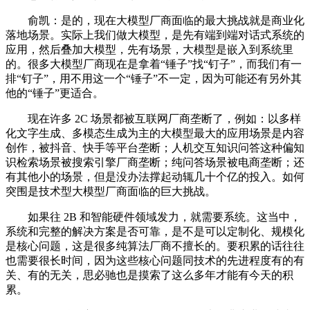
俞凯：是的，现在大模型厂商面临的最大挑战就是商业化
落地场景。实际上我们做大模型，是先有端到端对话式系统的
应用，然后叠加大模型，先有场景，大模型是嵌入到系统里
的。很多大模型厂商现在是拿着“锤子”找“钉子”，而我们有一
排“钉子”，用不用这一个“锤子”不一定，因为可能还有另外其
他的“锤子”更适合。
现在许多 2C 场景都被互联网厂商垄断了，例如：以多样
化文字生成、多模态生成为主的大模型最大的应用场景是内容
创作，被抖音、快手等平台垄断；人机交互知识问答这种偏知
识检索场景被搜索引擎厂商垄断；纯问答场景被电商垄断；还
有其他小的场景，但是没办法撑起动辄几十个亿的投入。如何
突围是技术型大模型厂商面临的巨大挑战。
如果往 2B 和智能硬件领域发力，就需要系统。这当中，
系统和完整的解决方案是否可靠，是不是可以定制化、规模化
是核心问题，这是很多纯算法厂商不擅长的。要积累的话往往
也需要很长时间，因为这些核心问题同技术的先进程度有的有
关、有的无关，思必驰也是摸索了这么多年才能有今天的积
累。