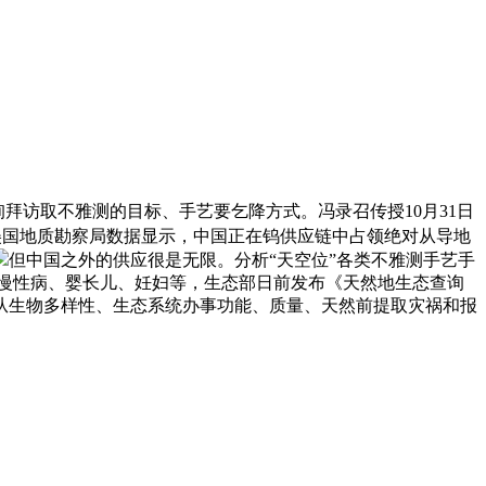
访取不雅测的目标、手艺要乞降方式。冯录召传授10月31日
，美国地质勘察局数据显示，中国正在钨供应链中占领绝对从导地
但中国之外的供应很是无限。分析“天空位”各类不雅测手艺手
、慢性病、婴长儿、妊妇等，生态部日前发布《天然地生态查询
从生物多样性、生态系统办事功能、质量、天然前提取灾祸和报