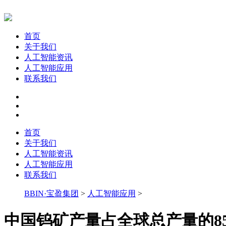
首页
关于我们
人工智能资讯
人工智能应用
联系我们
首页
关于我们
人工智能资讯
人工智能应用
联系我们
BBIN·宝盈集团
>
人工智能应用
>
中国钨矿产量占全球总产量的8